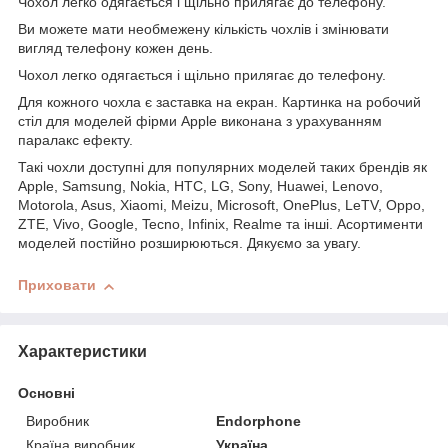
Чохол легко одягається і щільно прилягає до телефону.
Ви можете мати необмежену кількість чохлів і змінювати
вигляд телефону кожен день.
Чохол легко одягається і щільно прилягає до телефону.
Для кожного чохла є заставка на екран. Картинка на робочий
стіл для моделей фірми Apple виконана з урахуванням
паралакс ефекту.
Такі чохли доступні для популярних моделей таких брендів як
Apple, Samsung, Nokia, HTC, LG, Sony, Huawei, Lenovo,
Motorola, Asus, Xiaomi, Meizu, Microsoft, OnePlus, LeTV, Oppo,
ZTE, Vivo, Google, Tecno, Infinix, Realme та інші. Асортименти
моделей постійно розширюються. Дякуємо за увагу.
Приховати
Характеристики
Основні
Виробник
Endorphone
Країна виробник
Україна