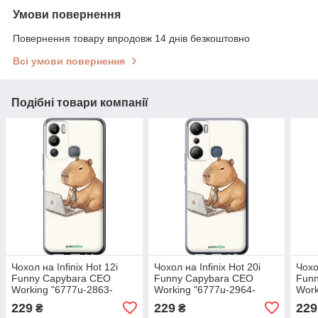
Умови повернення
Повернення товару впродовж 14 днів безкоштовно
Всі умови повернення
Подібні товари компанії
Чохол на Infinix Hot 12i
Чохол на Infinix Hot 20i
Чохо
Funny Capybara CEO
Funny Capybara CEO
Fun
Working "6777u-2863-
Working "6777u-2964-
Work
72104"
72104"
7210
229
229
229
₴
₴