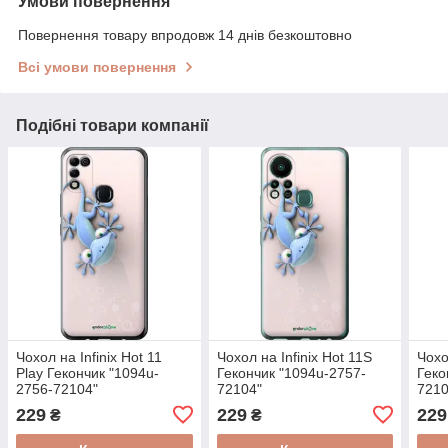
Умови повернення
Повернення товару впродовж 14 днів безкоштовно
Всі умови повернення
Подібні товари компанії
Чохол на Infinix Hot 11
Чохол на Infinix Hot 11S
Чохо
Play Гекончик "1094u-
Гекончик "1094u-2757-
Геко
2756-72104"
72104"
7210
229
229
229
₴
₴