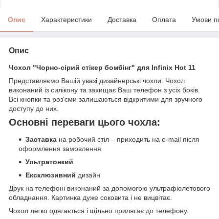
Опис
Характеристики
Доставка
Оплата
Умови п
Опис
Чохол "Чорно-сірий стікер бомбінг" для Infinix Hot 11
Представляємо Вашій увазі дизайнерські чохли. Чохол
виконаний із силікону та захищає Ваш телефон з усіх боків.
Всі кнопки та роз'єми залишаються відкритими для зручного
доступу до них.
Основні переваги цього чохла:
Заставка
на робочий стіл – приходить на e-mail після
оформлення замовлення
Ультратонкий
Ексклюзивний
дизайн
Друк на телефоні виконаний за допомогою ультрафіолетового
обладнання. Картинка дуже соковита і не вицвітає.
Чохол легко одягається і щільно прилягає до телефону.