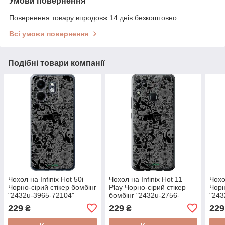
Умови повернення
Повернення товару впродовж 14 днів безкоштовно
Всі умови повернення
Подібні товари компанії
Чохол на Infinix Hot 50i
Чохол на Infinix Hot 11
Чохо
Чорно-сірий стікер бомбінг
Play Чорно-сірий стікер
Чорн
"2432u-3965-72104"
бомбінг "2432u-2756-
"243
72104"
229
229
229
₴
₴