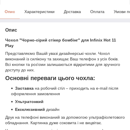
Опис
Характеристики
Доставка
Оплата
Умови п
Опис
Чохол "Чорно-сірий стікер бомбінг" для Infinix Hot 11
Play
Представляємо Вашій увазі дизайнерські чохли. Чохол
виконаний із силікону та захищає Ваш телефон з усіх боків.
Всі кнопки та роз'єми залишаються відкритими для зручного
доступу до них.
Основні переваги цього чохла:
Заставка
на робочий стіл – приходить на e-mail після
оформлення замовлення
Ультратонкий
Ексклюзивний
дизайн
Друк на телефоні виконаний за допомогою ультрафіолетового
обладнання. Картинка дуже соковита і не вицвітає.