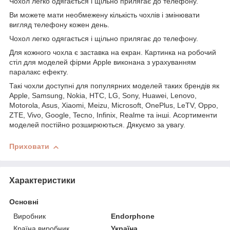
Чохол легко одягається і щільно прилягає до телефону.
Ви можете мати необмежену кількість чохлів і змінювати
вигляд телефону кожен день.
Чохол легко одягається і щільно прилягає до телефону.
Для кожного чохла є заставка на екран. Картинка на робочий
стіл для моделей фірми Apple виконана з урахуванням
паралакс ефекту.
Такі чохли доступні для популярних моделей таких брендів як
Apple, Samsung, Nokia, HTC, LG, Sony, Huawei, Lenovo,
Motorola, Asus, Xiaomi, Meizu, Microsoft, OnePlus, LeTV, Oppo,
ZTE, Vivo, Google, Tecno, Infinix, Realme та інші. Асортименти
моделей постійно розширюються. Дякуємо за увагу.
Приховати
Характеристики
Основні
Виробник
Endorphone
Країна виробник
Україна