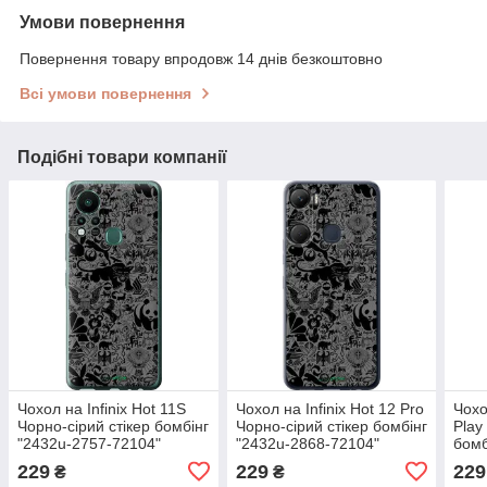
Умови повернення
Повернення товару впродовж 14 днів безкоштовно
Всі умови повернення
Подібні товари компанії
Чохол на Infinix Hot 11S
Чохол на Infinix Hot 12 Pro
Чохо
Чорно-сірий стікер бомбінг
Чорно-сірий стікер бомбінг
Play
"2432u-2757-72104"
"2432u-2868-72104"
бомб
7210
229
229
229
₴
₴