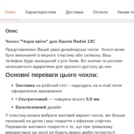
Опис
Характеристики
Доставка
Оплата
Умови п
Опис
Чохол "Чорні квіти" для Xiaomi Redmi 13C
Представляємо Вашій увазі дизайнерські чохли. Чохол може
бути виконаний із міцного пластику або силікону. Ваш
телефон буде захищений з усіх боків. Всі кнопки та роз'єми
залишаються відкритими для зручного доступу до них.
Основні переваги цього чохла:
Заставка
на робочий стіл – надходить на e-mail після
оформлення замовлення
• Ультратонкий
— товщина всього
0,9 мм
Ексклюзивний
дизайн
У пластиці можна вибрати матовий варіант чохла, він більше
приємний на дотик і має покриття з ефектом софттач.
Перевагою матового покриття є те, що при тривалому
використанні на чохлі не будуть видно дрібні потертості.