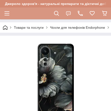
Джерело здоров'я - натуральні препарати та дієтичні добав
Товари та послуги
Чохли для телефонів Endorphone