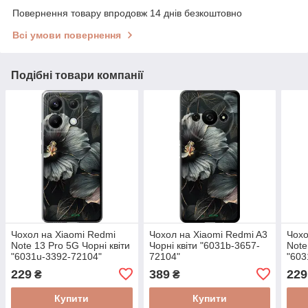
Повернення товару впродовж 14 днів безкоштовно
Всі умови повернення
Подібні товари компанії
Чохол на Xiaomi Redmi
Чохол на Xiaomi Redmi A3
Чохо
Note 13 Pro 5G Чорні квіти
Чорні квіти "6031b-3657-
Note
"6031u-3392-72104"
72104"
"603
229
389
229
₴
₴
Купити
Купити