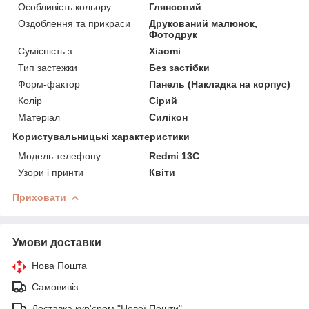
Особливість кольору
Глянсовий
Оздоблення та прикраси
Друкований малюнок,
Фотодрук
Сумісність з
Xiaomi
Тип застежки
Без застібки
Форм-фактор
Панель (Накладка на корпус)
Колір
Сірий
Матеріал
Силікон
Користувальницькі характеристики
Модель телефону
Redmi 13C
Узори і принти
Квіти
Приховати
Умови доставки
Нова Пошта
Самовивіз
Доставка кур'єром "Нової Пошти"