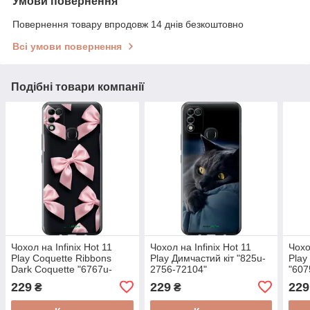
Умови повернення
Повернення товару впродовж 14 днів безкоштовно
Всі умови повернення
Подібні товари компанії
Чохол на Infinix Hot 11
Чохол на Infinix Hot 11
Чохо
Play Coquette Ribbons
Play Димчастий кіт "825u-
Play
Dark Coquette "6767u-
2756-72104"
"607
2756-72104"
229
229
229
₴
₴