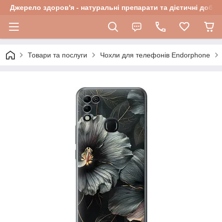
Джерело здоров'я - натуральні препарати та дієтичні добав
Товари та послуги
Чохли для телефонів Endorphone