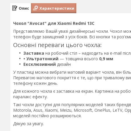
Опис
Характеристики
Чохол "Avocat" для Xiaomi Redmi 13C
Представляємо Вашій увазі дизайнерські чохли. Чохол мож
телефон буде захищений з усіх боків. Всі кнопки та роз'є
Основні переваги цього чохла:
Заставка
на робочий стіл – надходить на e-mail пі
• Ультратонкий
— товщина всього
0,9 мм
Ексклюзивний
дизайн
У пластиці можна вибрати матовий варіант чохла, він біл
Перевагою матового покриття є те, що при тривалому вико
телефону кожен день.
Для кожного чохла є заставка на екран. Картинка на робо
паралакс ефекту.
Такі чохли доступні для популярних моделей таких брендів 
Motorola, Asus, Xiaomi, Meizu, Microsoft, OnePlus, LeTV, Op
моделей постійно розширюються.
Дякую за увагу.