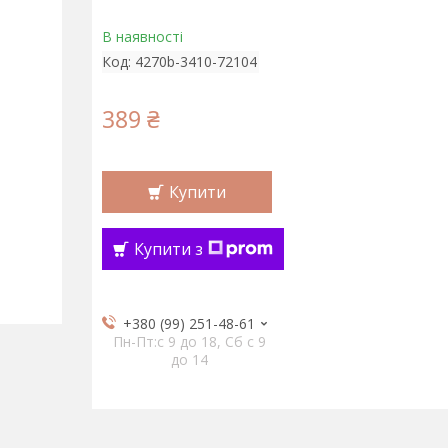
В наявності
Код:
4270b-3410-72104
389 ₴
Купити
Купити з
+380 (99) 251-48-61
Пн-Пт:c 9 до 18, Сб с 9
до 14