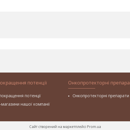
покращення потенції
Онкопротекторні препара
покращення потенції
Онкопротекторні препарати
т-магазини нашої компанії
Сайт створений на маркетплейсі
Prom.ua