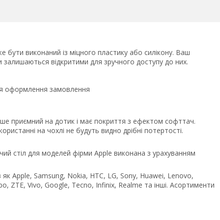
е бути виконаний із міцного пластику або силікону. Ваш
ми залишаються відкритими для зручного доступу до них.
сля оформлення замовлення
ьше приємний на дотик і має покриття з ефектом софттач.
ристанні на чохлі не будуть видно дрібні потертості.
чий стіл для моделей фірми Apple виконана з урахуванням
як Apple, Samsung, Nokia, HTC, LG, Sony, Huawei, Lenovo,
po, ZTE, Vivo, Google, Tecno, Infinix, Realme та інші. Асортименти