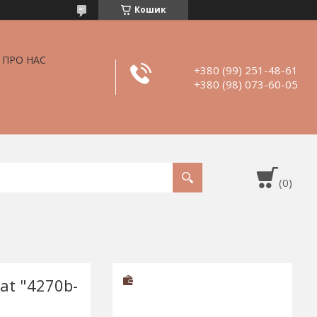
Кошик
ПРО НАС
+380 (99) 251-48-61
+380 (98) 073-60-05
at "4270b-