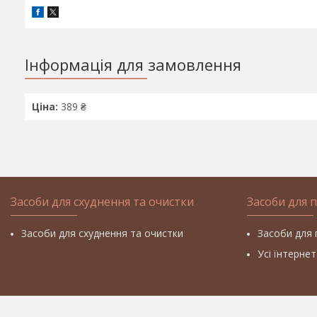
Інформація для замовлення
Ціна:
389 ₴
Засоби для схуднення та очистки
Засоби для 
Засоби для схуднення та очистки
Засоби для 
Усі їнтерне