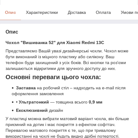
Опис
Характеристики
Доставка
Оплата
Умови п
Опис
Чохол "Вишиванка 52" для Xiaomi Redmi 13C
Представляємо Вашій увазі дизайнерські чохли. Чохол може
бути виконаний із міцного пластику або силікону. Ваш
телефон буде захищений з усіх боків. Всі кнопки та роз'єми
залишаються відкритими для зручного доступу до них.
Основні переваги цього чохла:
Заставка
на робочий стіл – надходить на e-mail після
оформлення замовлення
• Ультратонкий
— товщина всього
0,9 мм
Ексклюзивний
дизайн
У пластиці можна вибрати матовий варіант чохла, він більше
приємний на дотик і має покриття з ефектом софттач.
Перевагою матового покриття є те, що при тривалому
використанні на чохлі не будуть видно дрібні потертості.