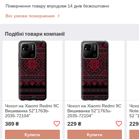
Повернення товару впродовж 14 днів безкоштовно
Всі умови повернення
Подібні товари компанії
Чохол на Xiaomi Redmi 9C
Чохол на Xiaomi Redmi 9C
Чохо
Вишиванка 52"1763b-
Вишиванка 52"1763u-
Note
2035-72104"
2035-72104"
52 "
389
229
229
₴
₴
Купити
Купити