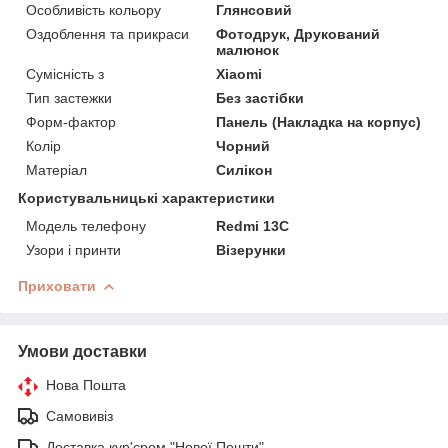
Особливість кольору
Глянсовий
Оздоблення та прикраси
Фотодрук, Друкований
малюнок
Сумісність з
Xiaomi
Тип застежки
Без застібки
Форм-фактор
Панель (Накладка на корпус)
Колір
Чорний
Матеріал
Силікон
Користувальницькі характеристики
Модель телефону
Redmi 13C
Узори і принти
Візерунки
Приховати
Умови доставки
Нова Пошта
Самовивіз
Доставка кур'єром "Нової Пошти"