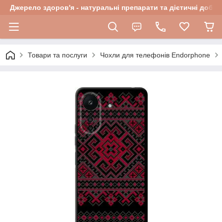
Джерело здоров'я - натуральні препарати та дієтичні добав
Товари та послуги
Чохли для телефонів Endorphone