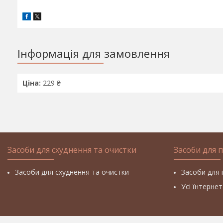
Інформація для замовлення
Ціна:
229 ₴
Засоби для схуднення та очистки
Засоби для 
Засоби для схуднення та очистки
Засоби для 
Усі їнтерне