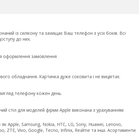
наний із силікону та захищає Ваш телефон з усіх боків. Всі
оступу до них.
сля оформлення замовлення
ого обладнання. Картинка дуже соковита і не вицвітає.
 вигляд телефону кожен день.
чий стіл для моделей фірми Apple виконана з урахуванням
як Apple, Samsung, Nokia, HTC, LG, Sony, Huawei, Lenovo,
po, ZTE, Vivo, Google, Tecno, Infinix, Realme та інші. Асортименти