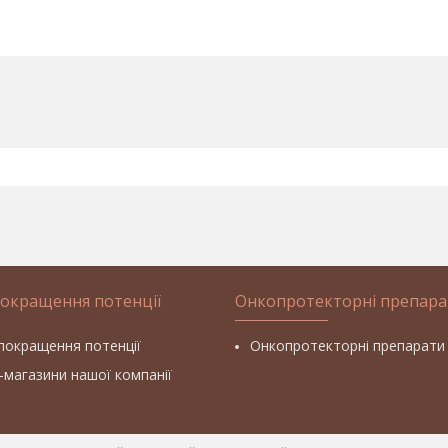
покращення потенції
Онкопротекторні препара
покращення потенції
Онкопротекторні препарати
т-магазини нашої компанії