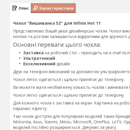
Опис
Характеристики
Чохол "Вишиванка 52" для Infinix Hot 11
Представляємо Вашій увазі дизайнерські чохли. Чохол вико
кнопки та роз'єми залишаються відкритими для зручного д
Основні переваги цього чохла:
Заставка
на робочий стіл – приходить на e-mail пі
Ультратонкий
Ексклюзивний
дизайн
Друк на телефоні виконаний за допомогою ультрафіолетов
Чохол легко одягається і щільно прилягає до телефону.
Ви можете мати необмежену кількість чохлів і змінювати
Чохол легко одягається і щільно прилягає до телефону.
Для кожного чохла є заставка на екран. Картинка на робо
паралакс ефекту.
Такі чохли доступні для популярних моделей таких брендів 
Motorola, Asus, Xiaomi, Meizu, Microsoft, OnePlus, LeTV, Op
моделей постійно розширюються. Дякуємо за увагу.