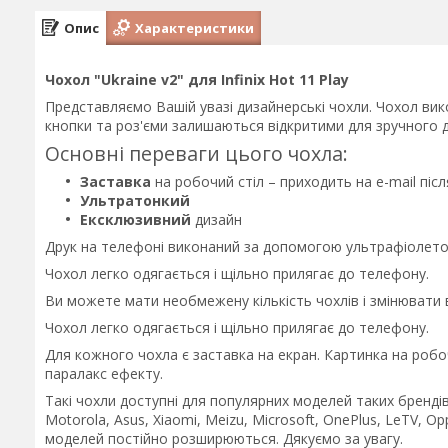
Опис
Характеристики
Чохол "Ukraine v2" для Infinix Hot 11 Play
Представляємо Вашій увазі дизайнерські чохли. Чохол вико
кнопки та роз'єми залишаються відкритими для зручного д
Основні переваги цього чохла:
Заставка
на робочий стіл – приходить на e-mail пі
Ультратонкий
Ексклюзивний
дизайн
Друк на телефоні виконаний за допомогою ультрафіолетов
Чохол легко одягається і щільно прилягає до телефону.
Ви можете мати необмежену кількість чохлів і змінювати
Чохол легко одягається і щільно прилягає до телефону.
Для кожного чохла є заставка на екран. Картинка на робо
паралакс ефекту.
Такі чохли доступні для популярних моделей таких брендів 
Motorola, Asus, Xiaomi, Meizu, Microsoft, OnePlus, LeTV, Op
моделей постійно розширюються. Дякуємо за увагу.