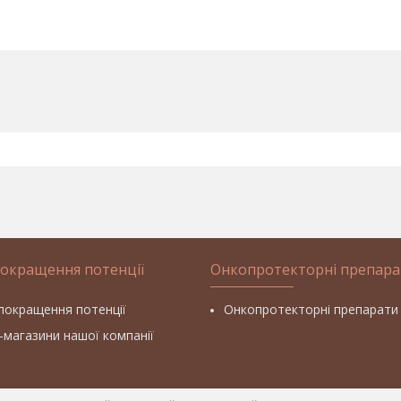
покращення потенції
Онкопротекторні препара
покращення потенції
Онкопротекторні препарати
т-магазини нашої компанії