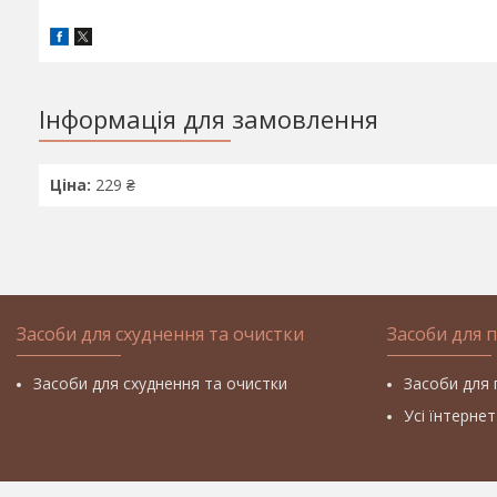
Інформація для замовлення
Ціна:
229 ₴
Засоби для схуднення та очистки
Засоби для 
Засоби для схуднення та очистки
Засоби для 
Усі їнтерне