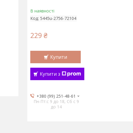
В наявності
Код:
5445u-2756-72104
229 ₴
Купити
Купити з
+380 (99) 251-48-61
Пн-Пт:c 9 до 18, Сб с 9
до 14