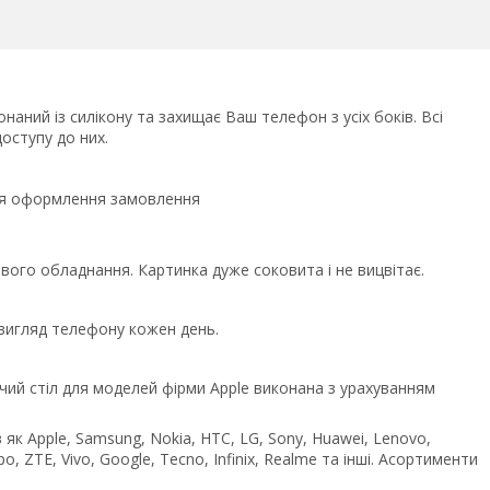
наний із силікону та захищає Ваш телефон з усіх боків. Всі
оступу до них.
сля оформлення замовлення
ого обладнання. Картинка дуже соковита і не вицвітає.
 вигляд телефону кожен день.
чий стіл для моделей фірми Apple виконана з урахуванням
як Apple, Samsung, Nokia, HTC, LG, Sony, Huawei, Lenovo,
po, ZTE, Vivo, Google, Tecno, Infinix, Realme та інші. Асортименти