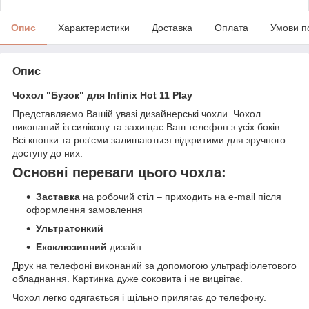
Опис
Характеристики
Доставка
Оплата
Умови п
Опис
Чохол "Бузок" для Infinix Hot 11 Play
Представляємо Вашій увазі дизайнерські чохли. Чохол
виконаний із силікону та захищає Ваш телефон з усіх боків.
Всі кнопки та роз'єми залишаються відкритими для зручного
доступу до них.
Основні переваги цього чохла:
Заставка
на робочий стіл – приходить на e-mail після
оформлення замовлення
Ультратонкий
Ексклюзивний
дизайн
Друк на телефоні виконаний за допомогою ультрафіолетового
обладнання. Картинка дуже соковита і не вицвітає.
Чохол легко одягається і щільно прилягає до телефону.