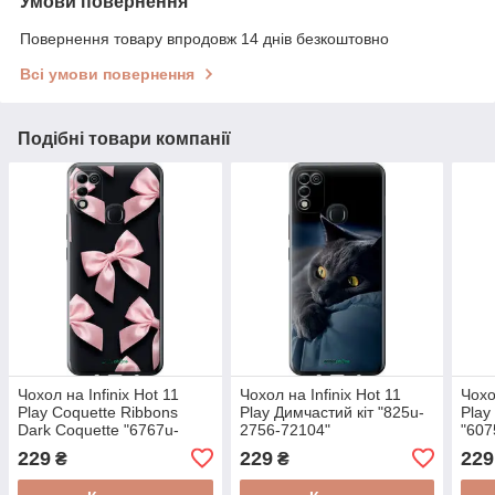
Умови повернення
Повернення товару впродовж 14 днів безкоштовно
Всі умови повернення
Подібні товари компанії
Чохол на Infinix Hot 11
Чохол на Infinix Hot 11
Чохо
Play Coquette Ribbons
Play Димчастий кіт "825u-
Play
Dark Coquette "6767u-
2756-72104"
"607
2756-72104"
229
229
229
₴
₴