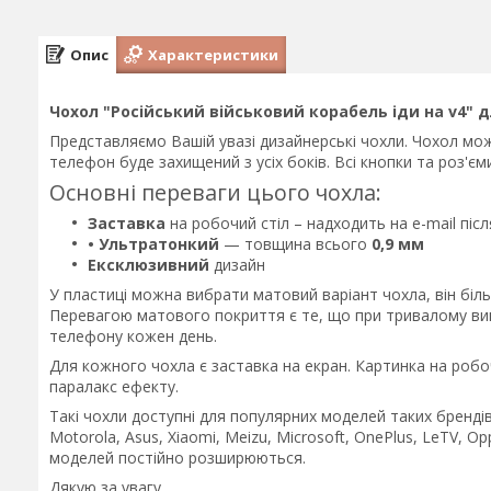
Опис
Характеристики
Чохол "Російський військовий корабель іди на v4" д
Представляємо Вашій увазі дизайнерські чохли. Чохол мож
телефон буде захищений з усіх боків. Всі кнопки та роз'є
Основні переваги цього чохла:
Заставка
на робочий стіл – надходить на e-mail пі
• Ультратонкий
— товщина всього
0,9 мм
Ексклюзивний
дизайн
У пластиці можна вибрати матовий варіант чохла, він біл
Перевагою матового покриття є те, що при тривалому вико
телефону кожен день.
Для кожного чохла є заставка на екран. Картинка на робо
паралакс ефекту.
Такі чохли доступні для популярних моделей таких брендів 
Motorola, Asus, Xiaomi, Meizu, Microsoft, OnePlus, LeTV, Op
моделей постійно розширюються.
Дякую за увагу.