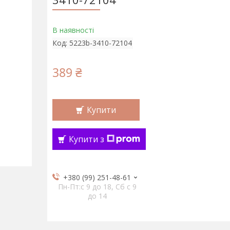
В наявності
Код:
5223b-3410-72104
389 ₴
Купити
Купити з
+380 (99) 251-48-61
Пн-Пт:c 9 до 18, Сб с 9
до 14