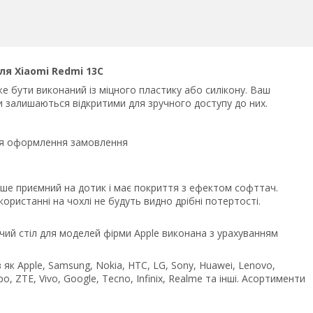
ля Xiaomi Redmi 13C
е бути виконаний із міцного пластику або силікону. Ваш
ми залишаються відкритими для зручного доступу до них.
сля оформлення замовлення
ьше приємний на дотик і має покриття з ефектом софттач.
ристанні на чохлі не будуть видно дрібні потертості.
чий стіл для моделей фірми Apple виконана з урахуванням
як Apple, Samsung, Nokia, HTC, LG, Sony, Huawei, Lenovo,
po, ZTE, Vivo, Google, Tecno, Infinix, Realme та інші. Асортименти