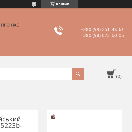
Кошик
ПРО НАС
+380 (99) 251-48-61
+380 (98) 073-60-05
ійський
"5223b-