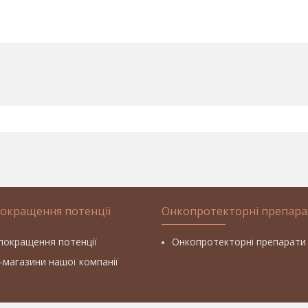
покращення потенції
Онкопротекторні препара
покращення потенції
Онкопротекторні препарати
т-магазини нашої компанії