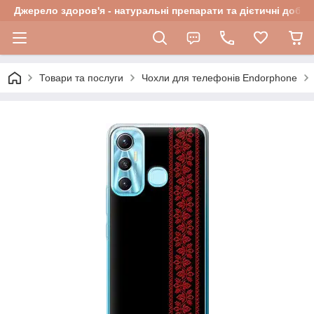
Джерело здоров'я - натуральні препарати та дієтичні добав
Товари та послуги
Чохли для телефонів Endorphone