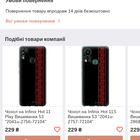
Умови повернення
Повернення товару впродовж 14 днів безкоштовно
Всі умови повернення
Подібні товари компанії
Чохол на Infinix Hot 11
Чохол на Infinix Hot 11S
Чохо
Play Вишиванка 53
Вишиванка 53 "2041u-
Виши
"2041u-2756-72104"
2757-72104"
2868
229
229
229
₴
₴