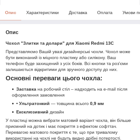
Опис
Характеристики
Доставка
Оплата
Умови п
Опис
Чохол "Злитки та долари" для Xiaomi Redmi 13C
Представляємо Вашій увазі дизайнерські чохли. Чохол може
бути виконаний із міцного пластику або силікону. Ваш
телефон буде захищений з усіх боків. Всі кнопки та роз'єми
залишаються відкритими для зручного доступу до них.
Основні переваги цього чохла:
Заставка
на робочий стіл – надходить на e-mail після
оформлення замовлення
• Ультратонкий
— товщина всього
0,9 мм
Ексклюзивний
дизайн
У пластиці можна вибрати матовий варіант чохла, він більше
приємний на дотик і має покриття з ефектом софттач.
Перевагою матового покриття є те, що при тривалому
використанні на чохлі не будуть видно дрібні потертості.