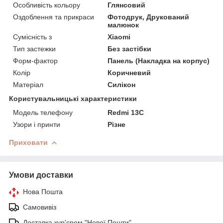
Особливість кольору
Глянсовий
Оздоблення та прикраси
Фотодрук, Друкований
малюнок
Сумісність з
Xiaomi
Тип застежки
Без застібки
Форм-фактор
Панель (Накладка на корпус)
Колір
Коричневий
Матеріал
Силікон
Користувальницькі характеристики
Модель телефону
Redmi 13C
Узори і принти
Різне
Приховати
Умови доставки
Нова Пошта
Самовивіз
Доставка кур'єром "Нової Пошти"