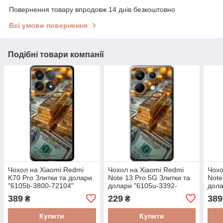
Повернення товару впродовж 14 днів безкоштовно
Всі умови повернення
Подібні товари компанії
Чохол на Xiaomi Redmi
Чохол на Xiaomi Redmi
Чохо
K70 Pro Злитки та долари
Note 13 Pro 5G Злитки та
Note
"6105b-3800-72104"
долари "6105u-3392-
дола
72104"
7210
389
229
389
₴
₴
Купити
Купити