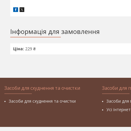
Інформація для замовлення
Ціна:
229 ₴
Засоби для схуднення та очистки
Засоби для 
Засоби для схуднення та очистки
Засоби для 
Усі їнтерне