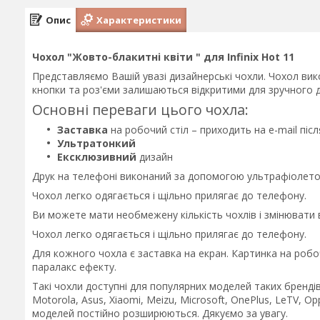
Опис
Характеристики
Чохол "Жовто-блакитні квіти " для Infinix Hot 11
Представляємо Вашій увазі дизайнерські чохли. Чохол вико
кнопки та роз'єми залишаються відкритими для зручного д
Основні переваги цього чохла:
Заставка
на робочий стіл – приходить на e-mail пі
Ультратонкий
Ексклюзивний
дизайн
Друк на телефоні виконаний за допомогою ультрафіолетов
Чохол легко одягається і щільно прилягає до телефону.
Ви можете мати необмежену кількість чохлів і змінювати
Чохол легко одягається і щільно прилягає до телефону.
Для кожного чохла є заставка на екран. Картинка на робо
паралакс ефекту.
Такі чохли доступні для популярних моделей таких брендів 
Motorola, Asus, Xiaomi, Meizu, Microsoft, OnePlus, LeTV, Op
моделей постійно розширюються. Дякуємо за увагу.