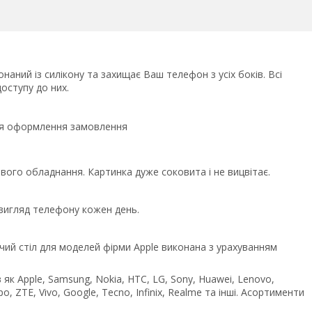
наний із силікону та захищає Ваш телефон з усіх боків. Всі
оступу до них.
сля оформлення замовлення
ого обладнання. Картинка дуже соковита і не вицвітає.
 вигляд телефону кожен день.
чий стіл для моделей фірми Apple виконана з урахуванням
як Apple, Samsung, Nokia, HTC, LG, Sony, Huawei, Lenovo,
po, ZTE, Vivo, Google, Tecno, Infinix, Realme та інші. Асортименти