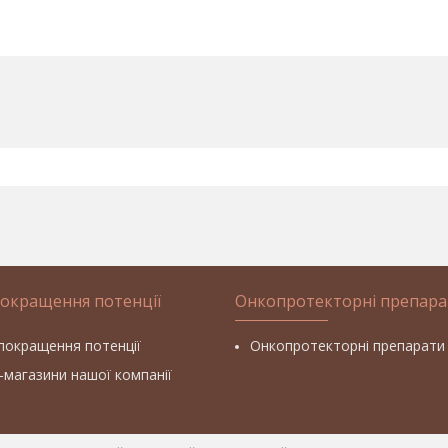
покращення потенції
Онкопротекторні препара
покращення потенції
Онкопротекторні препарати
т-магазини нашої компанії