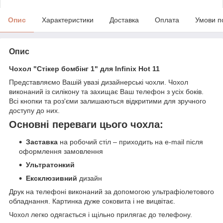
Опис
Характеристики
Доставка
Оплата
Умови п
Опис
Чохол "Стікер бомбінг 1" для Infinix Hot 11
Представляємо Вашій увазі дизайнерські чохли. Чохол
виконаний із силікону та захищає Ваш телефон з усіх боків.
Всі кнопки та роз'єми залишаються відкритими для зручного
доступу до них.
Основні переваги цього чохла:
Заставка
на робочий стіл – приходить на e-mail після
оформлення замовлення
Ультратонкий
Ексклюзивний
дизайн
Друк на телефоні виконаний за допомогою ультрафіолетового
обладнання. Картинка дуже соковита і не вицвітає.
Чохол легко одягається і щільно прилягає до телефону.