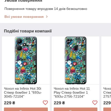
Умови повернення
Повернення товару впродовж 14 днів безкоштовно
Всі умови повернення
Подібні товари компанії
Чохол на Infinix Hot 30i
Чохол на Infinix Hot 11
Чохо
Стікер бомбінг 1 "693u-
Play Стікер бомбінг 1
Стік
3045-72104"
"693u-2756-72104"
2757
229
229
229
₴
₴