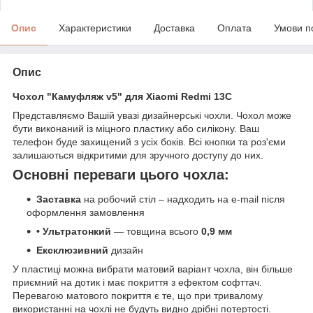
Опис
Характеристики
Доставка
Оплата
Умови п
Опис
Чохол "Камуфляж v5" для Xiaomi Redmi 13C
Представляємо Вашій увазі дизайнерські чохли. Чохол може
бути виконаний із міцного пластику або силікону. Ваш
телефон буде захищений з усіх боків. Всі кнопки та роз'єми
залишаються відкритими для зручного доступу до них.
Основні переваги цього чохла:
Заставка
на робочий стіл – надходить на e-mail після
оформлення замовлення
• Ультратонкий
— товщина всього
0,9 мм
Ексклюзивний
дизайн
У пластиці можна вибрати матовий варіант чохла, він більше
приємний на дотик і має покриття з ефектом софттач.
Перевагою матового покриття є те, що при тривалому
використанні на чохлі не будуть видно дрібні потертості.