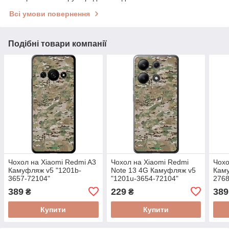
Всі умови повернення
Подібні товари компанії
Чохол на Xiaomi Redmi A3
Чохол на Xiaomi Redmi
Чохо
Камуфляж v5 "1201b-
Note 13 4G Камуфляж v5
Каму
3657-72104"
"1201u-3654-72104"
2768
389
229
389
₴
₴
Купити
Купити