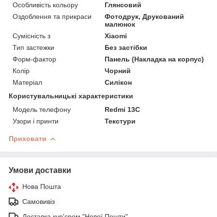
Особливість кольору
Глянсовий
Оздоблення та прикраси
Фотодрук, Друкований
малюнок
Сумісність з
Xiaomi
Тип застежки
Без застібки
Форм-фактор
Панель (Накладка на корпус)
Колір
Чорний
Матеріал
Силікон
Користувальницькі характеристики
Модель телефону
Redmi 13C
Узори і принти
Текстури
Приховати
Умови доставки
Нова Пошта
Самовивіз
Доставка кур'єром "Нової Пошти"