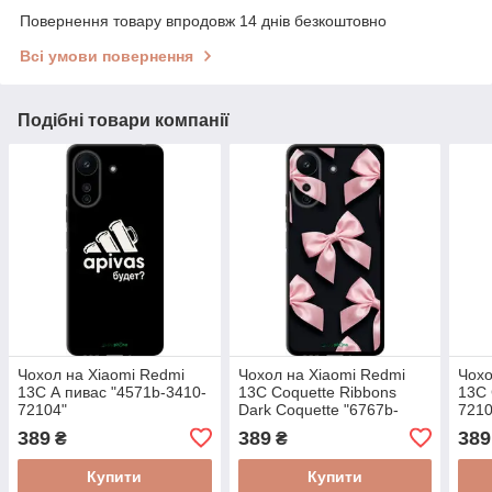
Повернення товару впродовж 14 днів безкоштовно
Всі умови повернення
Подібні товари компанії
Чохол на Xiaomi Redmi
Чохол на Xiaomi Redmi
Чохо
13C А пивас "4571b-3410-
13C Coquette Ribbons
13C 
72104"
Dark Coquette "6767b-
7210
3410-72104"
389
389
389
₴
₴
Купити
Купити