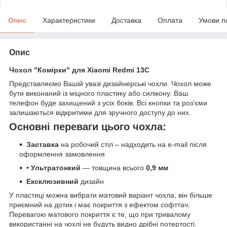
Опис
Характеристики
Доставка
Оплата
Умови п
Опис
Чохол "Комірки" для Xiaomi Redmi 13C
Представляємо Вашій увазі дизайнерські чохли. Чохол може
бути виконаний із міцного пластику або силікону. Ваш
телефон буде захищений з усіх боків. Всі кнопки та роз'єми
залишаються відкритими для зручного доступу до них.
Основні переваги цього чохла:
Заставка
на робочий стіл – надходить на e-mail після
оформлення замовлення
• Ультратонкий
— товщина всього
0,9 мм
Ексклюзивний
дизайн
У пластиці можна вибрати матовий варіант чохла, він більше
приємний на дотик і має покриття з ефектом софттач.
Перевагою матового покриття є те, що при тривалому
використанні на чохлі не будуть видно дрібні потертості.