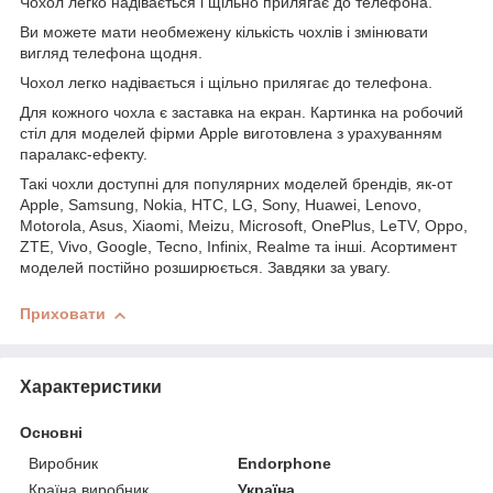
Чохол легко надівається і щільно прилягає до телефона.
Ви можете мати необмежену кількість чохлів і змінювати
вигляд телефона щодня.
Чохол легко надівається і щільно прилягає до телефона.
Для кожного чохла є заставка на екран. Картинка на робочий
стіл для моделей фірми Apple виготовлена з урахуванням
паралакс-ефекту.
Такі чохли доступні для популярних моделей брендів, як-от
Apple, Samsung, Nokia, HTC, LG, Sony, Huawei, Lenovo,
Motorola, Asus, Xiaomi, Meizu, Microsoft, OnePlus, LeTV, Oppo,
ZTE, Vivo, Google, Tecno, Infinix, Realme та інші. Асортимент
моделей постійно розширюється. Завдяки за увагу.
Приховати
Характеристики
Основні
Виробник
Endorphone
Країна виробник
Україна