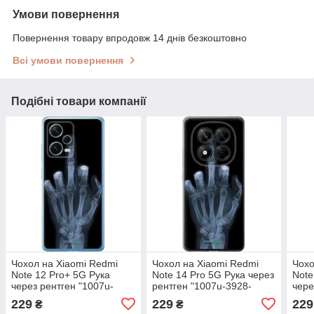
Умови повернення
Повернення товару впродовж 14 днів безкоштовно
Всі умови повернення
Подібні товари компанії
Чохол на Xiaomi Redmi
Чохол на Xiaomi Redmi
Чохо
Note 12 Pro+ 5G Рука
Note 14 Pro 5G Рука через
Note
через рентген "1007u-
рентген "1007u-3928-
чере
3612-72104"
72104"
3885
229
229
229
₴
₴