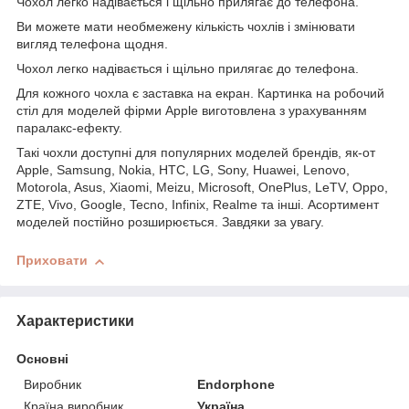
Чохол легко надівається і щільно прилягає до телефона.
Ви можете мати необмежену кількість чохлів і змінювати
вигляд телефона щодня.
Чохол легко надівається і щільно прилягає до телефона.
Для кожного чохла є заставка на екран. Картинка на робочий
стіл для моделей фірми Apple виготовлена з урахуванням
паралакс-ефекту.
Такі чохли доступні для популярних моделей брендів, як-от
Apple, Samsung, Nokia, HTC, LG, Sony, Huawei, Lenovo,
Motorola, Asus, Xiaomi, Meizu, Microsoft, OnePlus, LeTV, Oppo,
ZTE, Vivo, Google, Tecno, Infinix, Realme та інші. Асортимент
моделей постійно розширюється. Завдяки за увагу.
Приховати
Характеристики
Основні
Виробник
Endorphone
Країна виробник
Україна