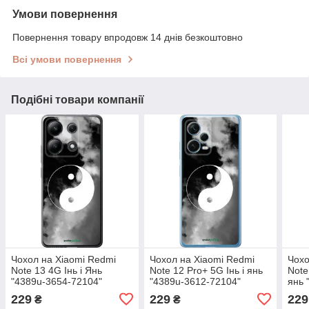
Умови повернення
Повернення товару впродовж 14 днів безкоштовно
Всі умови повернення
Подібні товари компанії
Чохол на Xiaomi Redmi
Чохол на Xiaomi Redmi
Чохо
Note 13 4G Інь і Янь
Note 12 Pro+ 5G Інь і янь
Note
"4389u-3654-72104"
"4389u-3612-72104"
янь 
229
229
229
₴
₴