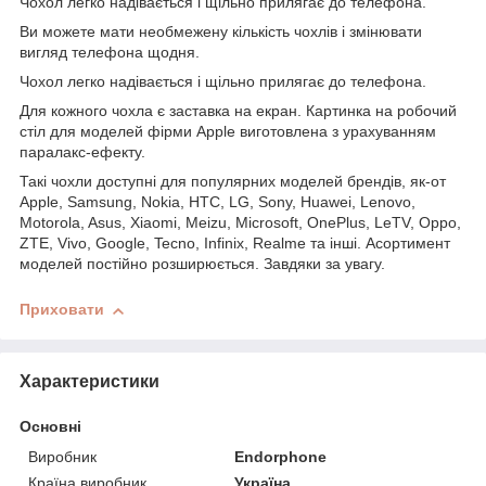
Чохол легко надівається і щільно прилягає до телефона.
Ви можете мати необмежену кількість чохлів і змінювати
вигляд телефона щодня.
Чохол легко надівається і щільно прилягає до телефона.
Для кожного чохла є заставка на екран. Картинка на робочий
стіл для моделей фірми Apple виготовлена з урахуванням
паралакс-ефекту.
Такі чохли доступні для популярних моделей брендів, як-от
Apple, Samsung, Nokia, HTC, LG, Sony, Huawei, Lenovo,
Motorola, Asus, Xiaomi, Meizu, Microsoft, OnePlus, LeTV, Oppo,
ZTE, Vivo, Google, Tecno, Infinix, Realme та інші. Асортимент
моделей постійно розширюється. Завдяки за увагу.
Приховати
Характеристики
Основні
Виробник
Endorphone
Країна виробник
Україна