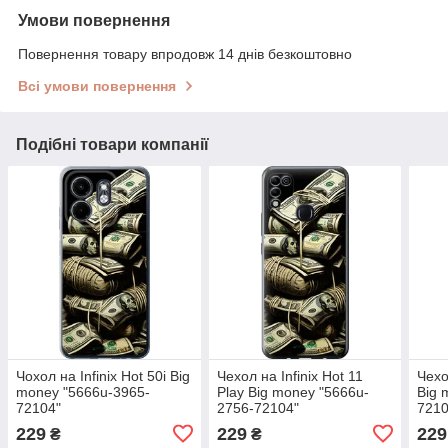
Умови повернення
Повернення товару впродовж 14 днів безкоштовно
Всі умови повернення
Подібні товари компанії
Чохол на Infinix Hot 50i Big
Чехол на Infinix Hot 11
Чехо
money "5666u-3965-
Play Big money "5666u-
Big 
72104"
2756-72104"
7210
229
229
229
₴
₴