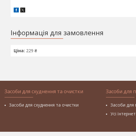
Інформація для замовлення
Ціна:
229 ₴
Засоби для схуднення та очистки
Засоби для 
Засоби для схуднення та очистки
Засоби для 
Усі їнтерне