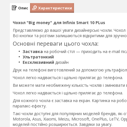
Опис
Характеристики
Чохол "Big money" для Infinix Smart 10 PLus
Представляємо до вашої уваги дизайнерські чохли. Чохол в
Всі кнопки та роз'єми залишаються відкритими для зручно
Основні переваги цього чохла:
Заставка
на робочий стіл — приходить на e-mail п
Ультратонкий
Ексклюзивний
дизайн
Друк на телефоні виготовлений за допомогою ультрафіол
Чохол легко надівається і щільно прилягає до телефона.
Ви можете мати необмежену кількість чохлів і змінювати
Чохол легко надівається і щільно прилягає до телефона.
Для кожного чохла є заставка на екран. Картинка на робо
паралакс-ефекту.
Такі чохли доступні для популярних моделей брендів, як-от
Motorola, Asus, Xiaomi, Meizu, Microsoft, OnePlus, LeTV, Opp
моделей постійно розширюється. Завдяки за увагу.