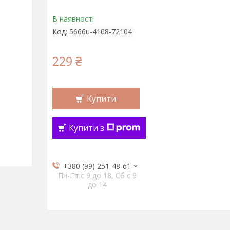
В наявності
Код:
5666u-4108-72104
229 ₴
Купити
Купити з
+380 (99) 251-48-61
Пн-Пт:c 9 до 18, Сб с 9
до 14