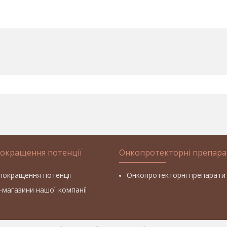
покращення потенції
Онкопротекторні препара
покращення потенції
Онкопротекторні препарати
т-магазини нашої компанії