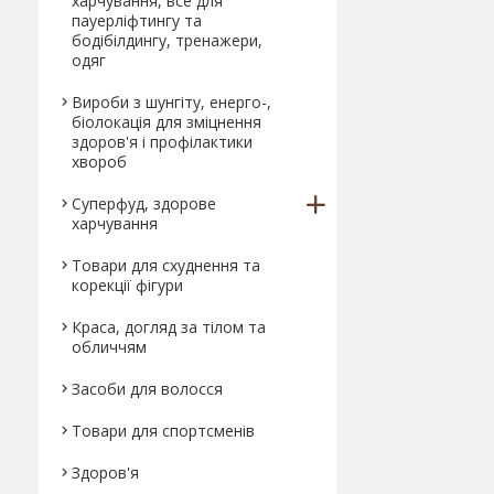
харчування, все для
пауерліфтингу та
бодібілдингу, тренажери,
одяг
Вироби з шунгіту, енерго-,
біолокація для зміцнення
здоров'я і профілактики
хвороб
Суперфуд, здорове
харчування
Товари для схуднення та
корекції фігури
Краса, догляд за тілом та
обличчям
Засоби для волосся
Товари для спортсменів
Здоров'я