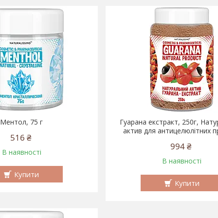
Ментол, 75 г
Гуарана екстракт, 250г, Нат
актив для антицелюлітних 
516 ₴
994 ₴
В наявності
В наявності
Купити
Купити