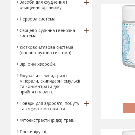
Засоби для схуднення і
очищення організму
Нервова система.
Серцево-судинна і венозна
система
Кістково-м'язова система
(опорно-рухова система)
Зір, очні хвороби.
Лікувальні глини, грязі і
мінерали, скипидарні емульсії
та концентрати для
прийняття ванн.
Товари для здоров'я, побуту
та кофортного життя
Фітоекстракти (рідкі) трав.
Противірусні,