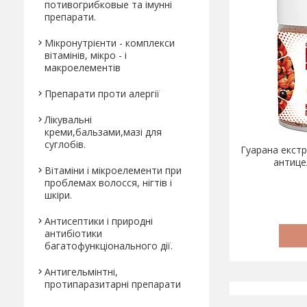
потивогрибковые та імунні
препарати.
Мікронутрієнти - комплекси
вітамінів, мікро - і
макроелементів
Препарати проти алергії
Лікувальні
креми,бальзами,мазі для
суглобів.
Гуарана екстр
антице
Вітаміни і мікроелементи при
проблемах волосся, нігтів і
шкіри.
Антисептики і природні
антибіотики
багатофункціонального дії.
Антигельмінтні,
протипаразитарні препарати