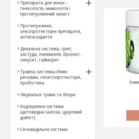
Препарати для жінок -
гінекологія, мамологія і
протипухлинний захист
Протипухлинні,
онкопротекторні препарати,
антиоксиданти
Дихальна система, грип,
застуда, пневмонія, бронхіт,
синусит, гайморит
Травна система,обмін
речовин, гепатопротектори,
Каме
пробіотики.
Лікувальні трави та збори
Ендокринна система
щитовидна залоза, цукровий
діабет)
Сечовидільна система