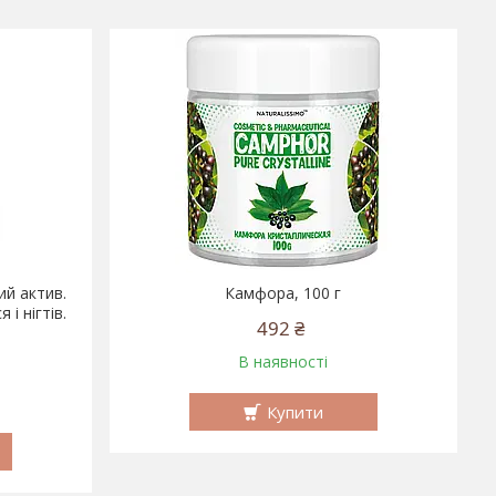
ий актив.
Камфора, 100 г
і нігтів.
492 ₴
В наявності
Купити