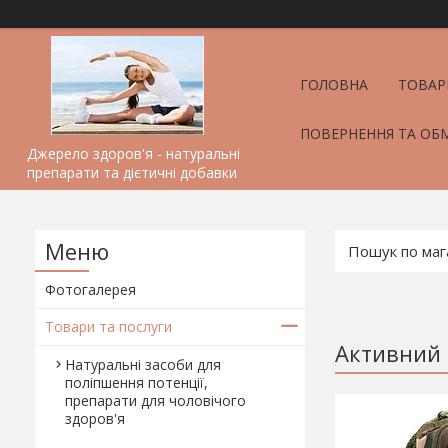
ГОЛОВНА
ТОВАР
ПОВЕРНЕННЯ ТА ОБ
Джерело здоров'я - натуральні
препарати та дієтичні добавки
Фотогалерея
Товари та послуги
Активний 
Натуральні засоби для
поліпшення потенції,
препарати для чоловічого
здоров'я