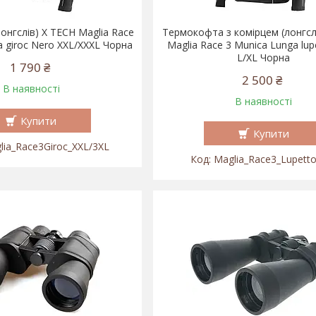
онгслів) X TECH Maglia Race
Термокофта з комірцем (лонгсл
a giroc Nero XXL/XXXL Чорна
Maglia Race 3 Munica Lunga lup
L/XL Чорна
1 790 ₴
2 500 ₴
В наявності
В наявності
Купити
Купити
lia_Race3Giroc_XXL/3XL
Maglia_Race3_Lupett