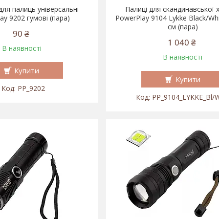
для палиць універсальні
Палиці для скандинавської 
ay 9202 гумові (пара)
PowerPlay 9104 Lykke Black/Wh
см (пара)
90 ₴
1 040 ₴
В наявності
В наявності
Купити
Купити
PP_9202
PP_9104_LYKKE_Bl/W