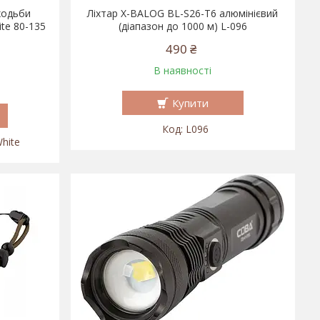
ходьби
Ліхтар X-BALOG BL-S26-T6 алюмінієвий
ite 80-135
(діапазон до 1000 м) L-096
490 ₴
В наявності
Купити
L096
hite