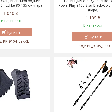
 скандинавської ходьби
Палиці для скандинавської 
04 Lykke 80-135 см (пара)
PowerPlay 9105 Sisu Black/Gold
(пара)
1 040 ₴
1 195 ₴
В наявності
В наявності
Купити
Купити
PP_9104_LYKKE
PP_9105_SISU