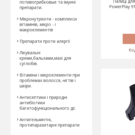
Палиці для
потивогрибковые та імунні
PowerPlay 91
препарати.
Мікронутрієнти - комплекси
вітамінів, мікро - і
макроелементів
Препарати проти алергії
Лікувальні
креми,бальзами,мазі для
суглобів.
Вітаміни і мікроелементи при
проблемах волосся, нігтів і
шкіри.
Антисептики і природні
антибіотики
багатофункціонального дії.
Антигельмінтні,
протипаразитарні препарати