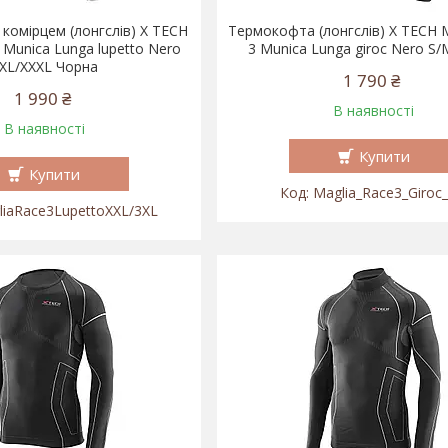
комірцем (лонгслів) X TECH
Термокофта (лонгслів) X TECH M
 Munica Lunga lupetto Nero
3 Munica Lunga giroc Nero S
XL/XXXL Чорна
1 790 ₴
1 990 ₴
В наявності
В наявності
Купити
Купити
Maglia_Race3_Giroc
liaRace3LupettoXXL/3XL