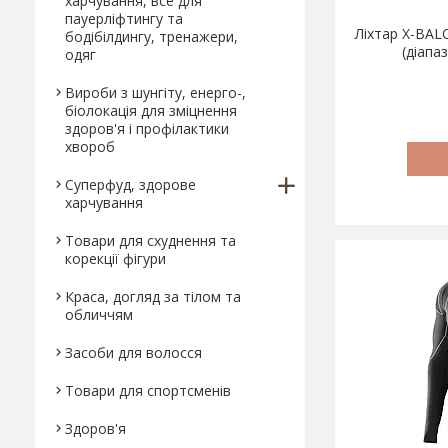
харчування, все для
пауерліфтингу та
Ліхтар X-BAL
бодібілдингу, тренажери,
(діапа
одяг
Вироби з шунгіту, енерго-,
біолокація для зміцнення
здоров'я і профілактики
хвороб
Суперфуд, здорове
харчування
Товари для схуднення та
корекції фігури
Краса, догляд за тілом та
обличчям
Засоби для волосся
Товари для спортсменів
Здоров'я