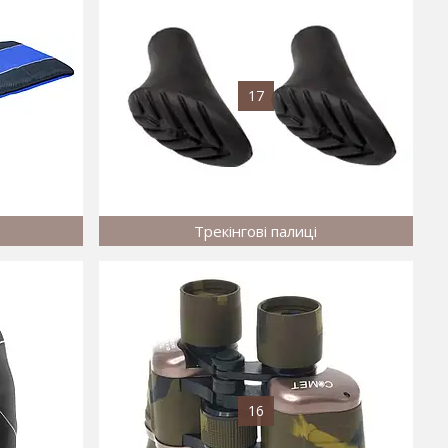
17
Трекінгові палиці
16