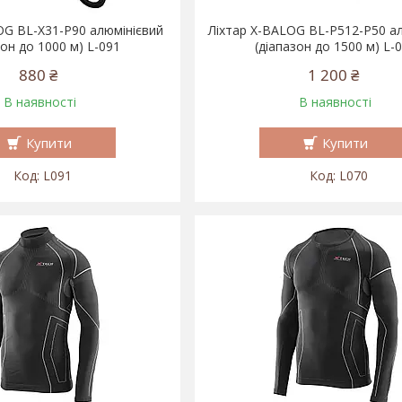
OG BL-X31-P90 алюмінієвий
Ліхтар X-BALOG BL-P512-P50 а
зон до 1000 м) L-091
(діапазон до 1500 м) L-
880 ₴
1 200 ₴
В наявності
В наявності
Купити
Купити
L091
L070