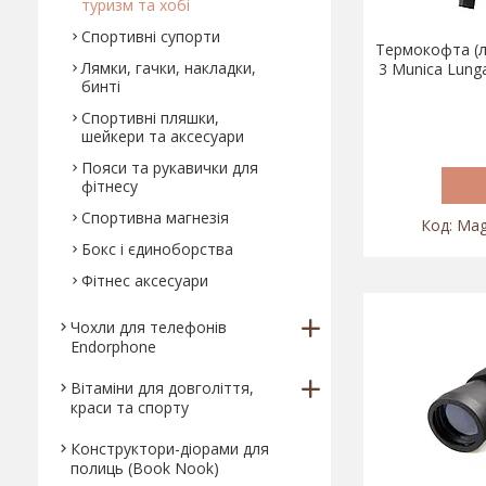
туризм та хобі
Спортивні супорти
Термокофта (л
Лямки, гачки, накладки,
3 Munica Lung
бинті
Спортивні пляшки,
шейкери та аксесуари
Пояси та рукавички для
фітнесу
Спортивна магнезія
Mag
Бокс і єдиноборства
Фітнес аксесуари
Чохли для телефонів
Endorphone
Вітаміни для довголіття,
краси та спорту
Конструктори-діорами для
полиць (Book Nook)