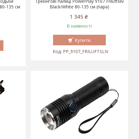
ходьби
Трекінгові палиці PowerPlay 9107 Friluftsliv
 80-135 см
Black/White 80-135 см (пара)
1 345 ₴
В наявності
Купити
PP_9107_FRILUFTSLIV