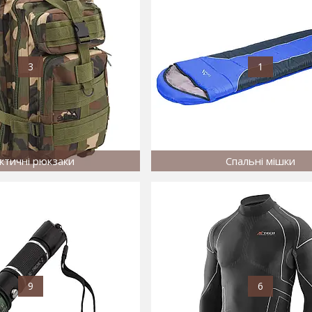
3
1
ктичні рюкзаки
Спальні мішки
9
6