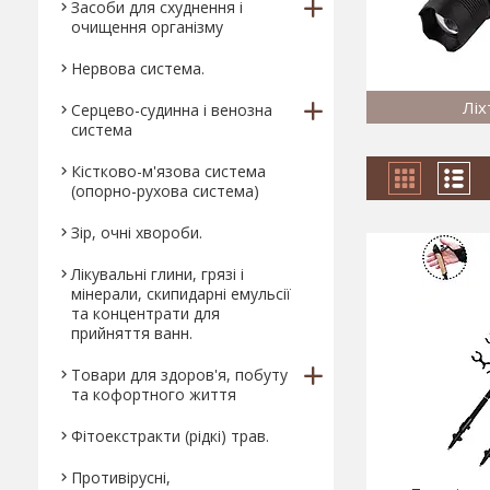
Засоби для схуднення і
очищення організму
Нервова система.
Ліх
Серцево-судинна і венозна
система
Кістково-м'язова система
(опорно-рухова система)
Зір, очні хвороби.
Лікувальні глини, грязі і
мінерали, скипидарні емульсії
та концентрати для
прийняття ванн.
Товари для здоров'я, побуту
та кофортного життя
Фітоекстракти (рідкі) трав.
Противірусні,