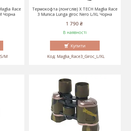
aglia Race
Термокофта (лонгслів) X TECH Maglia Race
/M Чорна
3 Munica Lunga giroc Nero L/XL Чорна
1 790 ₴
В наявності
Купити
_S/M
Maglia_Race3_Giroc_L/XL