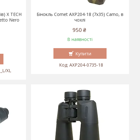
ів) X TECH
Бінокль Comet AXP204-18 (7x35) Camo, в
etto Nero
чохлі
950 ₴
В наявності
Купити
AXP204-0735-18
o_L/XL