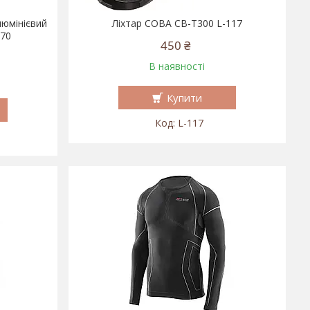
люмінієвий
Ліхтар COBA CB-T300 L-117
070
450 ₴
В наявності
Купити
L-117