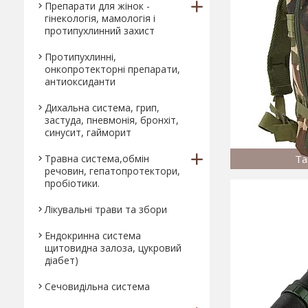
Препарати для жінок -
гінекологія, мамологія і
протипухлинний захист
Протипухлинні,
онкопротекторні препарати,
антиоксиданти
Дихальна система, грип,
застуда, пневмонія, бронхіт,
синусит, гайморит
Травна система,обмін
Та
речовин, гепатопротектори,
пробіотики.
Лікувальні трави та збори
Ендокринна система
щитовидна залоза, цукровий
діабет)
Сечовидільна система