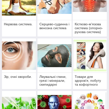
Нервова система.
Серцево-судинна і
Кістково-м'язова
венозна система
система (опорно-
рухова система)
Зір, очні хвороби.
Лікувальні глини,
Товари для
грязі і мінерали,
здоров'я, побуту
скипидарні
та кофортного
емульсії та
життя
концентрати для
прийняття ванн.