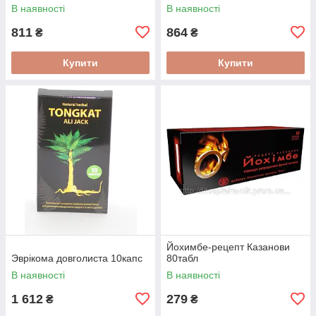
травах від простатиту
В наявності
В наявності
811
864
₴
₴
Купити
Купити
Йохимбе-рецепт Казанови
Эврікома довголиста 10капс
80табл
В наявності
В наявності
1 612
279
₴
₴