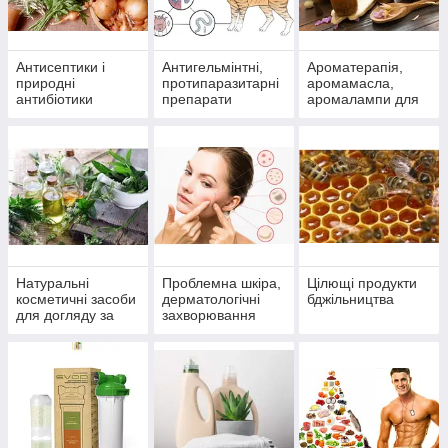
Антисептики і
Антигельмінтні,
Ароматерапія,
природні
протипаразитарні
аромамасла,
антибіотики
препарати
аромалампи для
багатофункціонал
ароматизації
ьного дії.
приміщень
Натуральні
Проблемна шкіра,
Цілющі продукти
косметичні засоби
дерматологічні
бджільництва
для догляду за
захворювання
шкірою, волоссям,
нігтями.