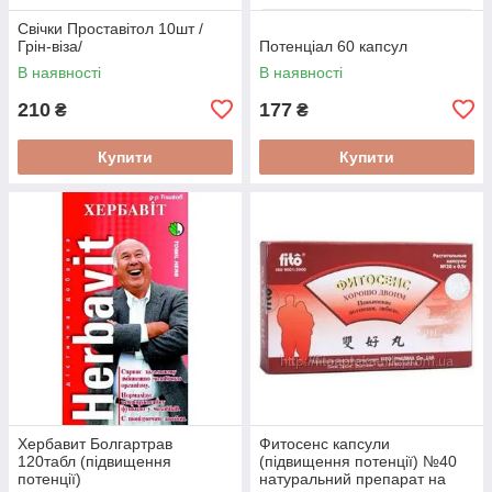
Свічки Проставітол 10шт /
Грін-віза/
Потенціал 60 капсул
В наявності
В наявності
210
177
₴
₴
Купити
Купити
Хербавит Болгартрав
Фитосенс капсули
120табл (підвищення
(підвищення потенції) №40
потенції)
натуральний препарат на