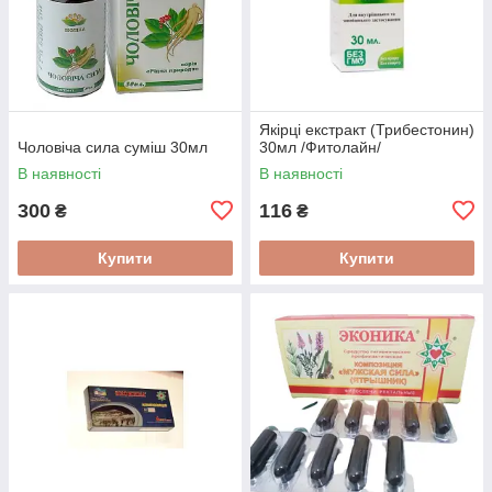
Якірці екстракт (Трибестонин)
Чоловіча сила суміш 30мл
30мл /Фитолайн/
В наявності
В наявності
300
116
₴
₴
Купити
Купити