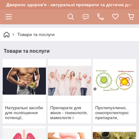
Джерело здоров'я - натуральні препарати та дієтичні добав
Товари та послуги
Товари та послуги
Натуральні засоби
Препарати для
Протипухлинні,
для поліпшення
жінок - гінекологія,
онкопротекторні
потенції,
мамологія і
препарати,
препарати для
протипухлинний
антиоксиданти
чоловічого
захист
здоров'я