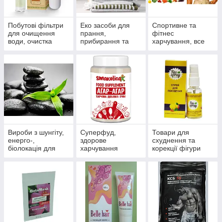
Побутові фільтри
Еко засоби для
Спортивне та
для очищення
прання,
фітнес
води, очистка
прибирання та
харчування, все
систем
миття
для пауерліфтингу
водопостачання
та бодібілдингу,
та опалення
тренажери, одяг
Вироби з шунгіту,
Суперфуд,
Товари для
енерго-,
здорове
схуднення та
біолокація для
харчування
корекції фігури
зміцнення
здоров'я і
профілактики
хвороб