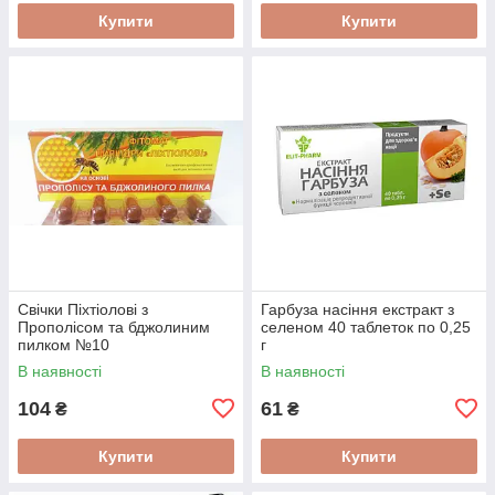
Купити
Купити
Свічки Піхтіолові з
Гарбуза насіння екстракт з
Прополісом та бджолиним
селеном 40 таблеток по 0,25
пилком №10
г
В наявності
В наявності
104
61
₴
₴
Купити
Купити