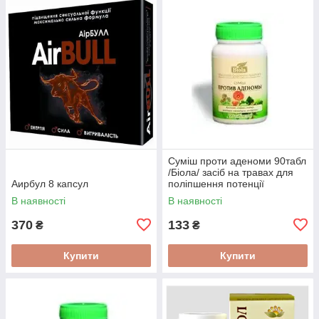
Суміш проти аденоми 90табл
/Біола/ засіб на травах для
Аирбул 8 капсул
поліпшення потенції
В наявності
В наявності
370
133
₴
₴
Купити
Купити