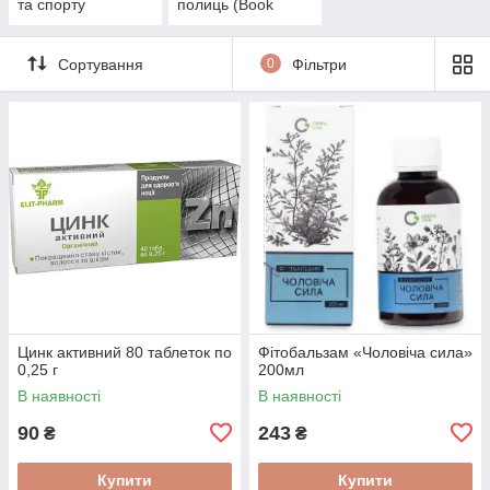
та спорту
полиць (Book
Nook)
Сортування
0
Фільтри
Цинк активний 80 таблеток по
Фітобальзам «Чоловіча сила»
0,25 г
200мл
В наявності
В наявності
90
243
₴
₴
Купити
Купити