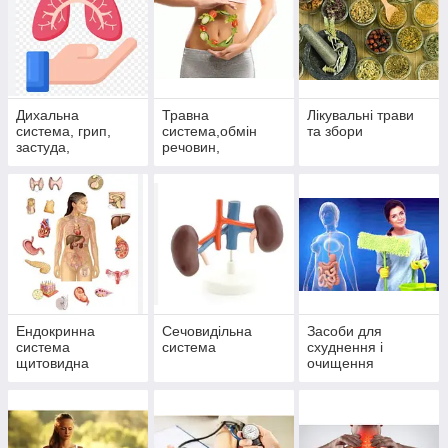
Дихальна
Травна
Лікувальні трави
система, грип,
система,обмін
та збори
застуда,
речовин,
пневмонія,
гепатопротектори,
бронхіт, синусит,
пробіотики.
гайморит
Ендокринна
Сечовидільна
Засоби для
система
система
схуднення і
щитовидна
очищення
залоза, цукровий
організму
діабет)