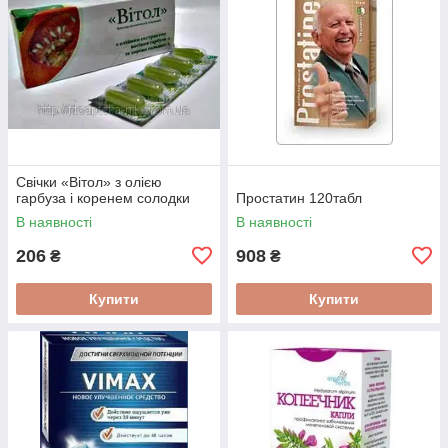
Свічки «Вітол» з олією
гарбуза і коренем солодки
Простатин 120табл
В наявності
В наявності
206
908
₴
₴
Купити
Купити