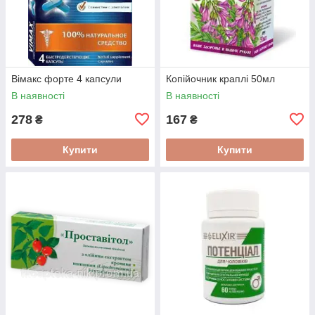
Вімакс форте 4 капсули
Копійочник краплі 50мл
В наявності
В наявності
278
167
₴
₴
Купити
Купити