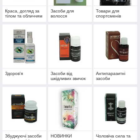
Краса, догляд за
Засоби для
Товари для
тілом та обличчям
волосся
спортсменів
Здоров'я
Засоби від
Антипаразитні
шкідливих звичок
засоби
Збуджуючі засоби
НОВИНКИ
Чоловіча сила та