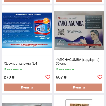
YARCHAGUMBA (кордіцепс)
XL супер капсули №4
30капс
В наявності
В наявності
270
607
₴
₴
Купити
Купити