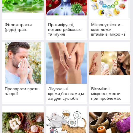
Фітоекстракти
Противірусні,
Мікронутрієнти -
(рідкі) трав.
потивогрибковые
комплекси
та імунні
вітамінів, мікро - і
препарати.
макроелементів
Препарати проти
Лікувальні
Вітаміни і
алергії
креми,бальзами,м
мікроелементи
азі для суглобів.
при проблемах
волосся, нігтів і
шкіри.