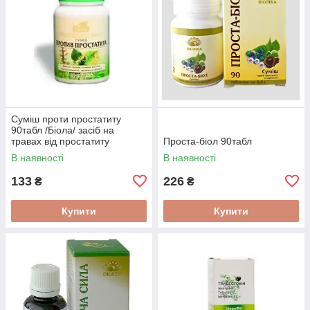
Суміш проти простатиту
90табл /Біола/ засіб на
травах від простатиту
Проста-біол 90табл
В наявності
В наявності
133
226
₴
₴
Купити
Купити